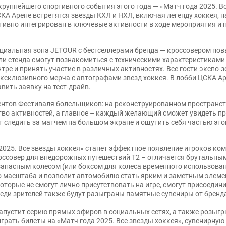
пнейшего спортивного события этого года — «Матч года 2025. Все
СКА Арене встретятся звезды КХЛ и НХЛ, включая легенду хоккея,
тивно интегрирован в ключевые активности в ходе мероприятия и 
ециальная зона JETOUR с бестселлерами бренда — кроссовером по
и стенда смогут познакомиться с техническими характеристиками 
ре и принять участие в различных активностях. Все гости экспо-
эксклюзивного мерча с автографами звезд хоккея. В лобби ЦСКА А
вить заявку на тест-драйв.
ентов Фестиваля болельщиков: на реконструированном пространст
тво активностей, а главное – каждый желающий сможет увидеть п
т следить за матчем на большом экране и ощутить себя частью эт
025. Все звезды хоккея» станет эффектное появление игроков ком
оссовер для внедорожных путешествий T2 – отличается брутальн
пасным колесом (или боксом для колеса временного использовани
го масштаба и позволит автомобилю стать ярким и заметным элем
оторые не смогут лично присутствовать на игре, смогут присоеди
реди зрителей также будут разыграны памятные сувениры от бренд
запустит серию прямых эфиров в социальных сетях, а также розы
играть билеты на «Матч года 2025. Все звезды хоккея», сувенирную