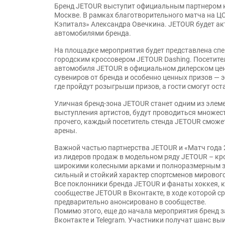
Бренд JETOUR выступит официальным партнером кру
Москве. В рамках благотворительного матча на Ц
Кэпиталз» Александра Овечкина. JETOUR будет ак
автомобилями бренда.
На площадке мероприятия будет представлена сп
городским кроссовером JETOUR Dashing. Посетител
автомобиля JETOUR в официальном дилерском цент
сувениров от бренда и особенно ценных призов — 
где пройдут розыгрыши призов, а гости смогут оста
Уличная бренд-зона JETOUR станет одним из элем
выступления артистов, будут проводиться множес
прочего, каждый посетитель стенда JETOUR сможе
арены.
Важной частью партнерства JETOUR и «Матч года 2
из лидеров продаж в модельном ряду JETOUR – кр
широкими колесными арками и полноразмерным за
сильный и стойкий характер спортсменов мирово
Все поклонники бренда JETOUR и фанаты хоккея, к
сообществе JETOUR в Вконтакте, в ходе которой с
предварительно анонсировано в сообществе.
Помимо этого, еще до начала мероприятия бренд 
Вконтакте и Telegram. Участники получат шанс вы