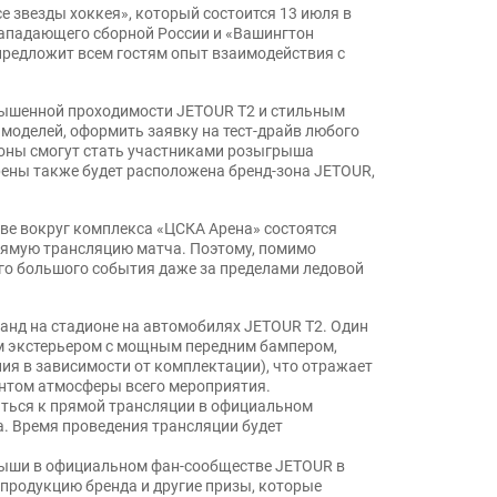
 звезды хоккея», который состоится 13 июля в
 нападающего сборной России и «Вашингтон
предложит всем гостям опыт взаимодействия с
вышенной проходимости JETOUR T2 и стильным
моделей, оформить заявку на тест-драйв любого
зоны смогут стать участниками розыгрыша
рены также будет расположена бренд-зона JETOUR,
ве вокруг комплекса «ЦСКА Арена» состоятся
рямую трансляцию матча. Поэтому, помимо
ого большого события даже за пределами ледовой
анд на стадионе на автомобилях JETOUR T2. Один
ым экстерьером с мощным передним бампером,
я в зависимости от комплектации), что отражает
ентом атмосферы всего мероприятия.
ниться к прямой трансляции в официальном
а. Время проведения трансляции будет
грыши в официальном фан-сообществе JETOUR в
 продукцию бренда и другие призы, которые