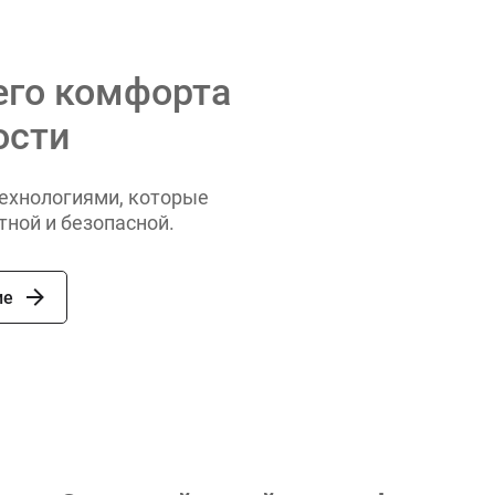
его комфорта
ости
ехнологиями, которые
ной и безопасной.
ие