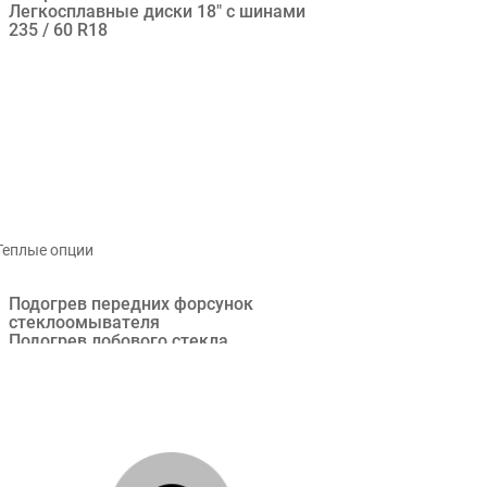
Легкосплавные диски 18" с шинами
235 / 60 R18
Теплые опции
Подогрев передних форсунок
стеклоомывателя
Подогрев лобового стекла
Подогрев боковых зеркал заднего
вида и заднего стекла
Подогрев рулевого колеса
Подогрев передних и задних
сидений