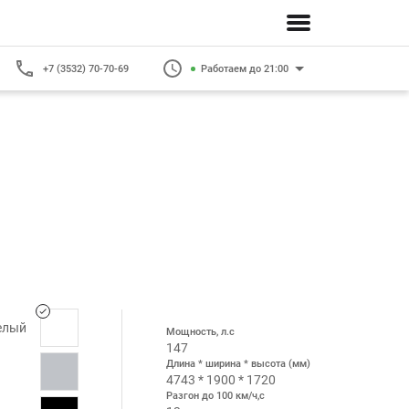
+7 (3532) 70-70-69
Работаем до 21:00
елый
Мощность, л.с
147
Длина * ширина * высота (мм)
4743 * 1900 * 1720
Разгон до 100 км/ч,с