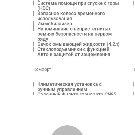
Система помощи при спуске с горы
(HDC)
Запасное колесо временного
использования
Иммобилайзер
Напоминание о непристегнутых
ремнях безопасности на первом
ряду
Бачок омывающей жидкости (4.2л)
Стеклоподъемники с функцией
Авто и защитой от защемления
Комфорт
Климатическая установка с
ручным управлением
Салонный фильтр стандарта СN95
Дефлекторы для 2 го ряда
Датчик света и дождя
Круиз-контроль
Многофункциональное кожаное
рулевое колесо
Боковые зеркала заднего вида с
электрорегулировкой