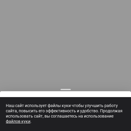
Наш сайт использует файлы куки чтобы улучшить работу
сайта, повысить его эффективность и удобство. Продолжая
использовать сайт, вы соглашаетесь на использование
файлов куки
.